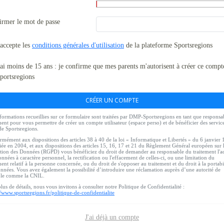
irmer le mot de passe
'accepte les
conditions générales d'utilisation
de la plateforme Sportsregions
'ai moins de 15 ans : je confirme que mes parents m'autorisent à créer ce compt
portsregions
CRÉER UN COMPTE
formations recueillies sur ce formulaire sont traitées par DMP-Sportsregions en tant que responsa
ment pour vous permettre de créer un compte utilisateur (espace perso) et de bénéficier des servic
de Sportsregions.
mément aux dispositions des articles 38 à 40 de la loi « Informatique et Libertés » du 6 janvier
ée en 2004, et aux dispositions des articles 15, 16, 17 et 21 du Règlement Général européen sur 
tion des Données (RGPD) vous bénéficiez du droit de demander au responsable du traitement l'a
nnées à caractère personnel, la rectification ou l'effacement de celles-ci, ou une limitation du
ment relatif à la personne concernée, ou du droit de s'opposer au traitement et du droit à la portabi
nnées. Vous avez également la possibilité d’introduire une réclamation auprès d’une autorité de
ôle comme la CNIL.
lus de détails, nous vous invitons à consulter notre Politique de Confidentialité :
//www.sportsregions.fr/politique-de-confidentialite
J'ai déjà un compte