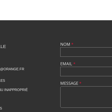
NOM
*
LLE
EMAIL
*
T@ORANGE.FR
LES
MESSAGE
*
U INAPPROPRIÉ
S