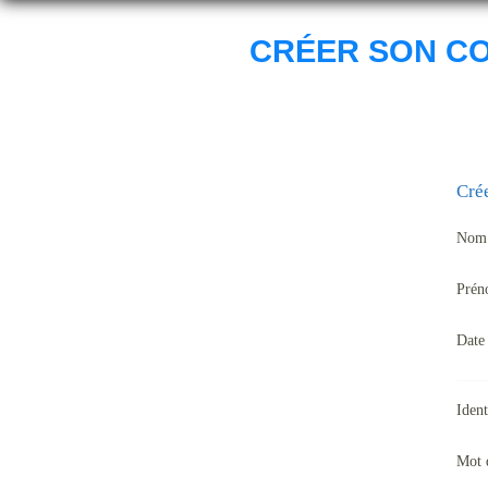
CRÉER SON C
Cré
Nom
Pré
Date
Ident
Mot 