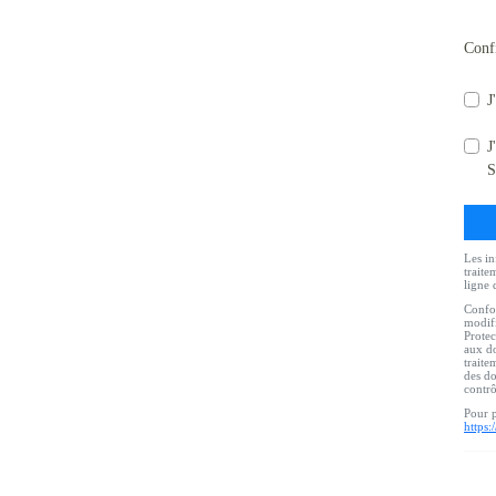
Conf
J
J
S
Les in
traite
ligne 
Confor
modifi
Protec
aux do
traite
des do
contr
Pour p
https: