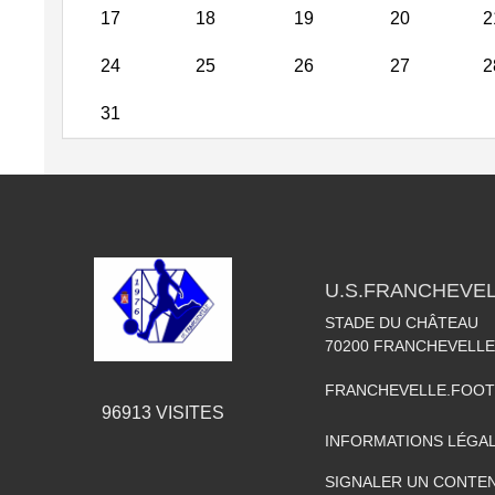
17
18
19
20
2
24
25
26
27
2
31
U.S.FRANCHEVE
STADE DU CHÂTEAU
70200
FRANCHEVELLE
FRANCHEVELLE.FOO
96913
VISITES
INFORMATIONS LÉGA
SIGNALER UN CONTEN