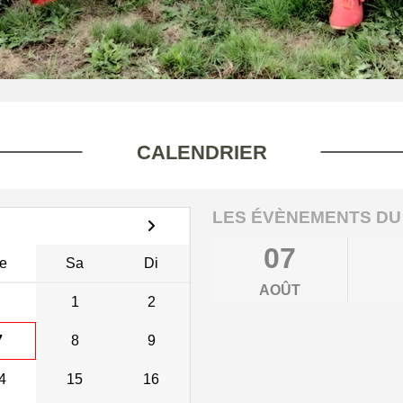
CALENDRIER
LES ÉVÈNEMENTS DU
07
e
Sa
Di
AOÛT
1
2
7
8
9
4
15
16