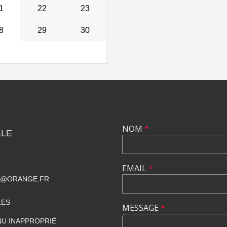
1
22
23
8
29
30
NOM
*
LLE
EMAIL
*
T@ORANGE.FR
LES
MESSAGE
*
U INAPPROPRIÉ