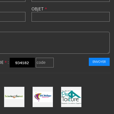
OBJET
*
DE
*
:
ENVOYER