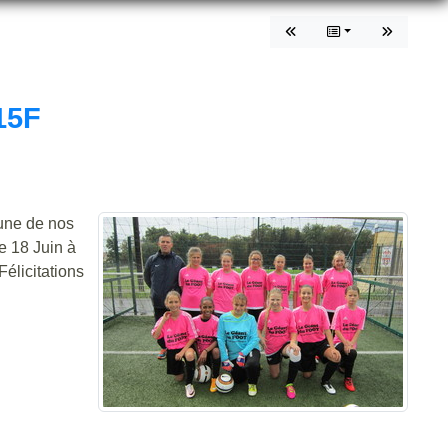
15F
une de nos
 18 Juin à
élicitations