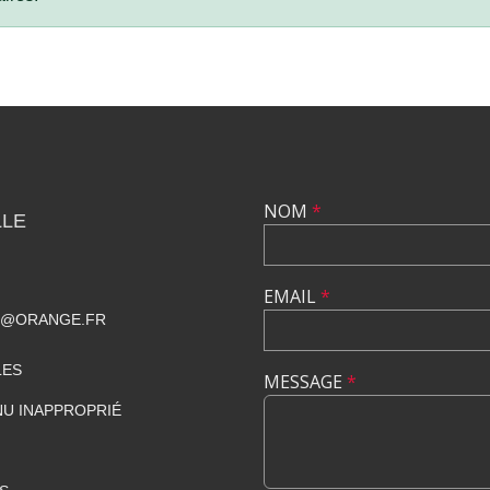
NOM
*
LLE
EMAIL
*
T@ORANGE.FR
LES
MESSAGE
*
U INAPPROPRIÉ