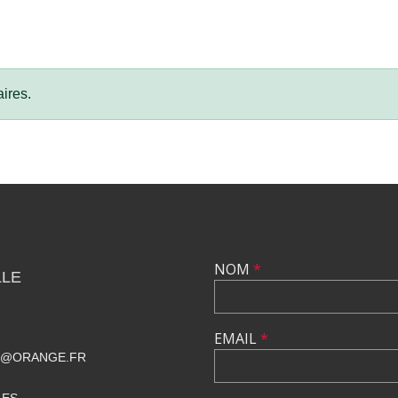
ires.
NOM
*
LLE
EMAIL
*
T@ORANGE.FR
LES