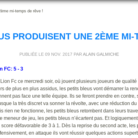
 2ème mi-temps de rêve !
US PRODUISENT UNE 2ÈME MI-
PUBLIÉE LE
09 NOV. 2017
PAR
ALAIN GALMICHE
 FC: 5 - 3
ion Fc ce mercredi soir, où jouent plusieurs joueurs de qualité 
s de plus en plus assidus, les petits bleus vont démarrer la re
nent pas face une telle équipe. Ils se feront prendre en contre, 
usque la très discret va sonner la révolte, avec une réduction du
s rien ne fonctionne, les petits bleus retombent dans leurs tra
e meneur de jeu, les petits bleus n’écartent pas. Et logiquement,
e score défavorable de 3 à 1. Dès la reprise du second acte, les 
défensivement, en attaque ils vont réussir quelques actions super