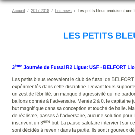
Accueil
2017-2018
Les news
Les petits bleus produisent une
LES PETITS BLE
ème
3
Journée de Futsal R2 Ligue: USF - BELFORT Lion
Les petits bleus recevaient le club de futsal de BELFORT L
expérimentés dans cette discipline. Devant leurs supporter
un zest de fébrilité, un manque d’agressivité qui ne pardon
ballons donnés à l’adversaire. Menés 2 à 0, le capitaine j
but magnifique dans sa conception et touché de balle. Mai
de réalisme, passes à l’adversaire, aucune solution pour l
ème
inscrivent un 3
but. La pause salutaire intervient sur c
sont décidés à revenir dans la partie. Ils sont rigoureux 