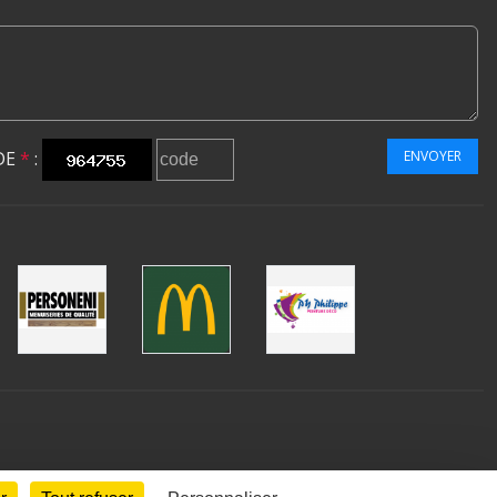
DE
*
:
ENVOYER