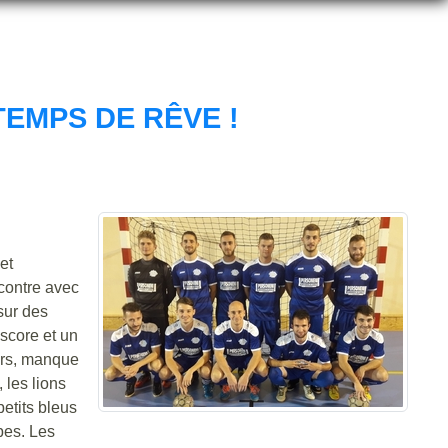
TEMPS DE RÊVE !
et
ncontre avec
sur des
 score et un
vers, manque
 les lions
petits bleus
bes. Les