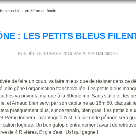
s bleus filent en 8ème de finale !
E : LES PETITS BLEUS FILENT
PUBLIÉE LE
10 MARS 2019
PAR
ALAIN GALMICHE
ivée de faire un coup, va faire mieux que de résister dans ce d
é, elle gêne l'organisation franchevollée. Les petits bleus manq
uches va ouvrir la marque à la 30ème mn. Sans s'affoler, les pet
lle, et Arnaud bien servi par son capitaine au 16m.50, claquait l
tera pratiquement plus, sur ce terrain, bien gras. Les petits bleu
s et Rémi donnera l'avantage à l'usf. La seconde période sera q
ication logique. Un bon galop d'entrainement avant de retrouve
 de 4 Rivières. Et ç a c'est l'Usf qui gagne !