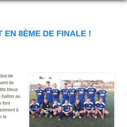
 EN 8ÈME DE FINALE !
ébut de
uent de
its bleus
e ballon au
s font
uasiment à
r le