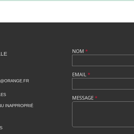
NOM
*
LLE
EMAIL
*
T@ORANGE.FR
LES
MESSAGE
*
U INAPPROPRIÉ
S