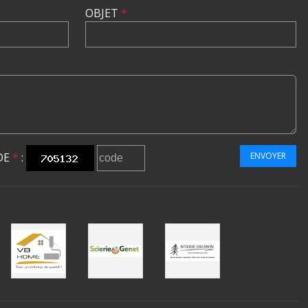
OBJET
*
DE
*
:
ENVOYER