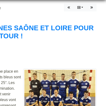
!
NES SAÔNE ET LOIRE POUR
TOUR !
ne place en
ts bleus sont
 25°. Les
mination.
t venir
bleus vont
surprenant