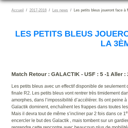
Accueil
2017-2018
Les news
Les petits bleus joueront face à
LES PETITS BLEUS JOUER
LA 3È
Match Retour : GALACTIK - USF : 5 -1 Aller : 2
Les petits bleus avec un effectif disponible de seulemen
finale R2. Les petits bleus vont rentrer très timidement da
amorphes, dans l’impossibilité d’accélérer. Ils ont peine 
Galactik dominent, enchaînent les frappes dans toutes le
e
Mais il devra tout de même s’incliner par 2 fois dans ce 1
encercler le but des Galactik , mais tombent sur un gardie
reprendre cette rencontre avec beaucoup plus de mobilité, 