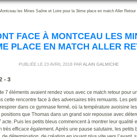
 Montceau les Mines Saône et Loire pour la 3ème place en match Aller Retour 
ONT FACE À MONTCEAU LES MI
ME PLACE EN MATCH ALLER RE
PUBLIÉE LE
23 AVRIL 2018
PAR
ALAIN GALMICHE
 - 3
t de 7 éléments avaient rendez vous avec ce match retour pour u
ns cette rencontre face à des adversaires très remuants. Les peti
à respirer dans ce gymnase fermé, où la température avoisine les
s positions que Thomas dans un grand soir repousse avec déter
r
acte. Puis les petits bleus commencent à montrer leur qualité e
n très efficace également. Après une pause salutaire, les petits 
de détermination, de création en jouant plus vite vers l’avant, 