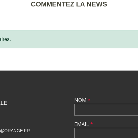
COMMENTEZ LA NEWS
ires.
NOM
*
LLE
EMAIL
*
T@ORANGE.FR