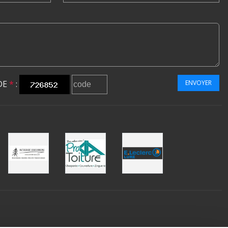
DE
*
:
ENVOYER