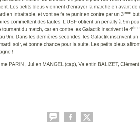
ment. Les petits bleus viennent d’enrayer la marche en avant de
ème
dien intraitable, et vont se faire punir en contre par un 3
but.
saires commettent des fautes. L’USF obtient un penalty à 9m pour
ème
 tournant du match, car en contre les Galactik inscrivent le 4
au 9m. Dans les dernières secondes, les Galactik inscrivent un 
mardi soir, et bonne chance pour la suite. Les petits bleus affr
gagne !
ume PARIN , Julien MANGEL (cap), Valentin BALIZET, Clém