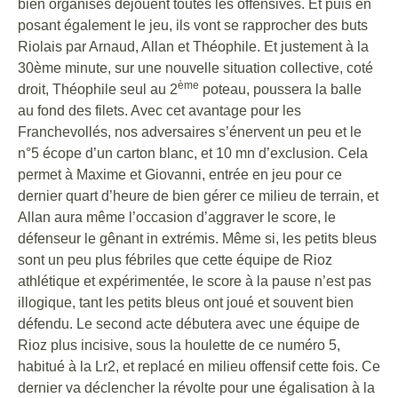
bien organisés déjouent toutes les offensives. Et puis en
posant également le jeu, ils vont se rapprocher des buts
Riolais par Arnaud, Allan et Théophile. Et justement à la
30ème minute, sur une nouvelle situation collective, coté
ème
droit, Théophile seul au 2
poteau, poussera la balle
au fond des filets. Avec cet avantage pour les
Franchevollés, nos adversaires s’énervent un peu et le
n°5 écope d’un carton blanc, et 10 mn d’exclusion. Cela
permet à Maxime et Giovanni, entrée en jeu pour ce
dernier quart d’heure de bien gérer ce milieu de terrain, et
Allan aura même l’occasion d’aggraver le score, le
défenseur le gênant in extrémis. Même si, les petits bleus
sont un peu plus fébriles que cette équipe de Rioz
athlétique et expérimentée, le score à la pause n’est pas
illogique, tant les petits bleus ont joué et souvent bien
défendu. Le second acte débutera avec une équipe de
Rioz plus incisive, sous la houlette de ce numéro 5,
habitué à la Lr2, et replacé en milieu offensif cette fois. Ce
dernier va déclencher la révolte pour une égalisation à la