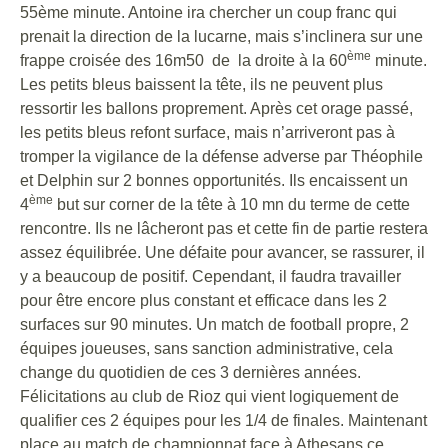
55ème minute. Antoine ira chercher un coup franc qui
prenait la direction de la lucarne, mais s’inclinera sur une
ème
frappe croisée des 16m50 de la droite à la 60
minute.
Les petits bleus baissent la tête, ils ne peuvent plus
ressortir les ballons proprement. Après cet orage passé,
les petits bleus refont surface, mais n’arriveront pas à
tromper la vigilance de la défense adverse par Théophile
et Delphin sur 2 bonnes opportunités. Ils encaissent un
ème
4
but sur corner de la tête à 10 mn du terme de cette
rencontre. Ils ne lâcheront pas et cette fin de partie restera
assez équilibrée. Une défaite pour avancer, se rassurer, il
y a beaucoup de positif. Cependant, il faudra travailler
pour être encore plus constant et efficace dans les 2
surfaces sur 90 minutes. Un match de football propre, 2
équipes joueuses, sans sanction administrative, cela
change du quotidien de ces 3 dernières années.
Félicitations au club de Rioz qui vient logiquement de
qualifier ces 2 équipes pour les 1/4 de finales. Maintenant
place au match de championnat face à Athesans ce